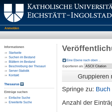
Anmelden
Veröffentlic
Informationen
Startseite
Suchen im Bestand
Eine Ebene nach oben ...
Blättern im Bestand
Beschreibung der Thesauri
Exportieren als
Server-Statistik
Gruppieren
Kontakt
Thesaurus
Springe zu:
Buch
Einträge suchen
Einfache Suche
Anzahl der Eintr
Erweiterte Suche