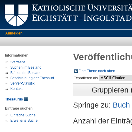
Anmelden
Veröffentlic
Informationen
Startseite
Suchen im Bestand
Eine Ebene nach oben ...
Blättern im Bestand
Beschreibung der Thesauri
Exportieren als
Server-Statistik
Gruppieren
Kontakt
Thesaurus
Springe zu:
Buch
Einträge suchen
Einfache Suche
Anzahl der Eintr
Erweiterte Suche