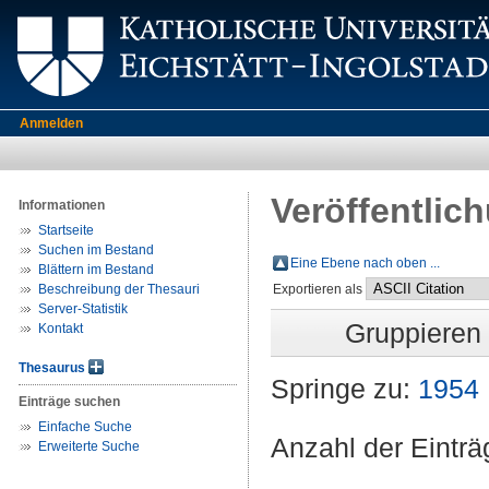
Anmelden
Veröffentlic
Informationen
Startseite
Suchen im Bestand
Eine Ebene nach oben ...
Blättern im Bestand
Beschreibung der Thesauri
Exportieren als
Server-Statistik
Gruppieren
Kontakt
Thesaurus
Springe zu:
1954
Einträge suchen
Einfache Suche
Anzahl der Eintr
Erweiterte Suche