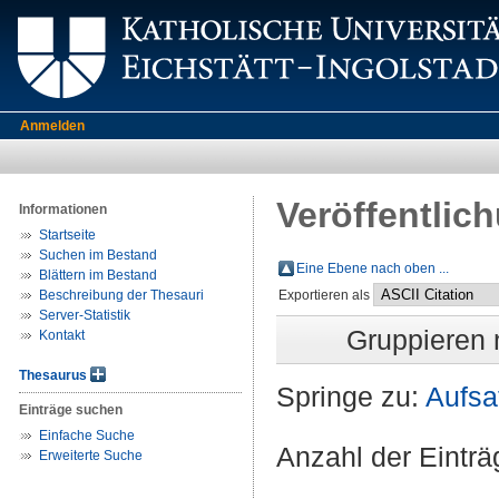
Anmelden
Veröffentlic
Informationen
Startseite
Suchen im Bestand
Eine Ebene nach oben ...
Blättern im Bestand
Beschreibung der Thesauri
Exportieren als
Server-Statistik
Gruppieren
Kontakt
Thesaurus
Springe zu:
Aufsa
Einträge suchen
Einfache Suche
Anzahl der Eintr
Erweiterte Suche