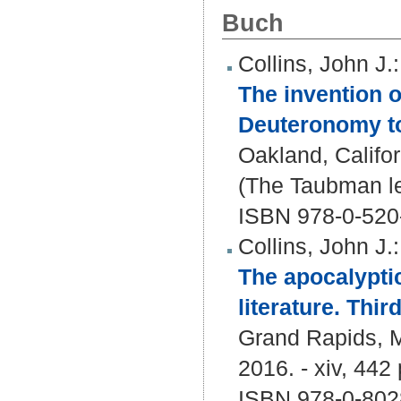
Buch
Collins, John J.
:
The invention o
Deuteronomy to
Oakland, Californ
(The Taubman lec
ISBN 978-0-520
Collins, John J.
:
The apocalyptic
literature. Third
Grand Rapids, M
2016. - xiv, 442
ISBN 978-0-802