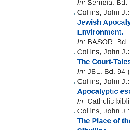
In:
Semeia. Bd. 1
Collins, John J.
:
Jewish Apocalyp
Environment.
In:
BASOR. Bd. 2
Collins, John J.
:
The Court-Tales
In:
JBL. Bd. 94 (
Collins, John J.
:
Apocalyptic es
In:
Catholic bibli
Collins, John J.
:
The Place of th