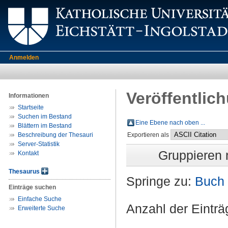
Anmelden
Veröffentlic
Informationen
Startseite
Suchen im Bestand
Eine Ebene nach oben ...
Blättern im Bestand
Beschreibung der Thesauri
Exportieren als
Server-Statistik
Gruppieren
Kontakt
Thesaurus
Springe zu:
Buch
Einträge suchen
Einfache Suche
Anzahl der Eintr
Erweiterte Suche