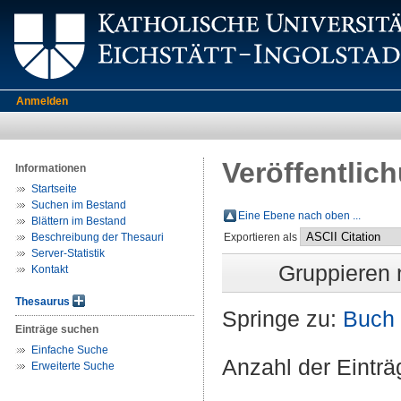
Anmelden
Veröffentlic
Informationen
Startseite
Suchen im Bestand
Eine Ebene nach oben ...
Blättern im Bestand
Beschreibung der Thesauri
Exportieren als
Server-Statistik
Gruppieren
Kontakt
Thesaurus
Springe zu:
Buch
Einträge suchen
Einfache Suche
Anzahl der Eintr
Erweiterte Suche