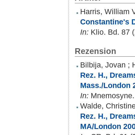
Harris, William 
Constantine's 
In:
Klio. Bd. 87 
Rezension
Bilbija, Jovan
;
Rez. H., Dream
Mass./London 
In:
Mnemosyne. B
Walde, Christin
Rez. H., Dream
MA/London 200