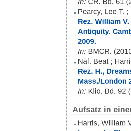
In:
CR. Bd. 61 (2
Pearcy, Lee T.
;
Rez. William V.
Antiquity. Cam
2009.
In:
BMCR. (2010)
Näf, Beat
;
Harri
Rez. H., Dream
Mass./London 
In:
Klio. Bd. 92 (
Aufsatz in ein
Harris, William 