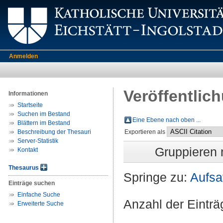
Anmelden
Veröffentlic
Informationen
Startseite
Suchen im Bestand
Eine Ebene nach oben ...
Blättern im Bestand
Beschreibung der Thesauri
Exportieren als
Server-Statistik
Gruppieren
Kontakt
Thesaurus
Springe zu:
Aufsa
Einträge suchen
Einfache Suche
Anzahl der Eintr
Erweiterte Suche