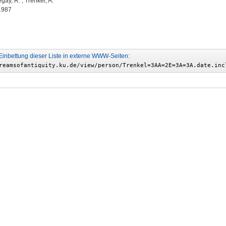
egay, R.
;
Trenkel, A.
 1987
Einbettung dieser Liste in externe WWW-Seiten: