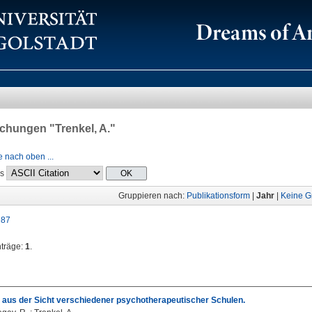
lichungen "
Trenkel, A.
"
 nach oben ...
ls
Gruppieren nach:
Publikationsform
|
Jahr
|
Keine G
987
nträge:
1
.
 aus der Sicht verschiedener psychotherapeutischer Schulen.