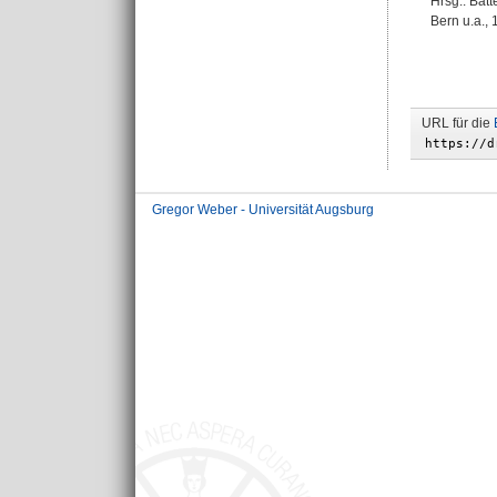
Hrsg.:
Batt
Bern u.a.,
URL für die
Gregor Weber - Universität Augsburg