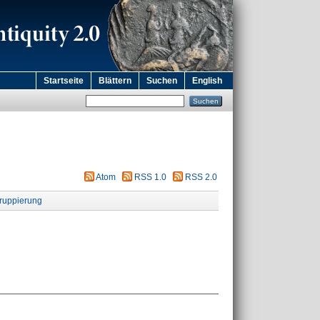
Startseite
Blättern
Suchen
English
Atom
RSS 1.0
RSS 2.0
ruppierung