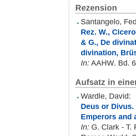
Rezension
Santangelo, Fed
Rez. W., Cicero
& G., De divina
divination, Brü
In:
AAHW. Bd. 61 
Aufsatz in ein
Wardle, David
:
Deus or Divus.
Emperors and a
In:
G. Clark - T.