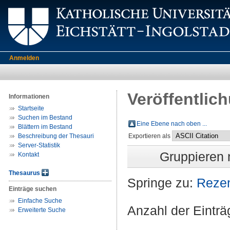
Anmelden
Veröffentlic
Informationen
Startseite
Suchen im Bestand
Eine Ebene nach oben ...
Blättern im Bestand
Beschreibung der Thesauri
Exportieren als
Server-Statistik
Gruppieren
Kontakt
Thesaurus
Springe zu:
Reze
Einträge suchen
Einfache Suche
Anzahl der Eintr
Erweiterte Suche