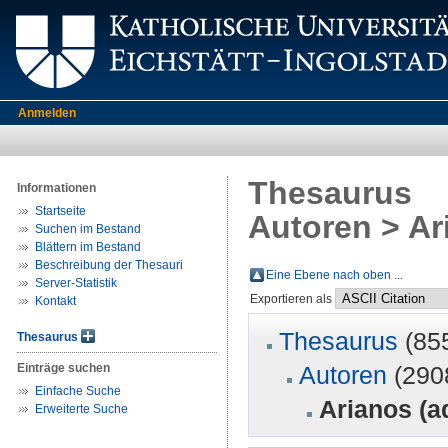
Anmelden
Thesaurus
Informationen
Startseite
Autoren > Ar
Suchen im Bestand
Blättern im Bestand
Beschreibung der Thesauri
Eine Ebene nach oben ...
Server-Statistik
Exportieren als
Kontakt
Thesaurus
(85
Thesaurus
Einträge suchen
Autoren
(290
Einfache Suche
Arianos (a
Erweiterte Suche