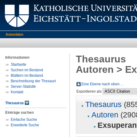
Anmelden
Thesaurus
Informationen
Startseite
Autoren > Ex
Suchen im Bestand
Blättern im Bestand
Beschreibung der Thesauri
Eine Ebene nach oben ...
Server-Statistik
Exportieren als
Kontakt
Thesaurus
(85
Thesaurus
Einträge suchen
Autoren
(290
Einfache Suche
Exsuperant
Erweiterte Suche