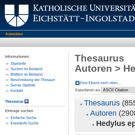
Anmelden
Thesaurus
Informationen
Startseite
Autoren > He
Suchen im Bestand
Blättern im Bestand
Beschreibung der Thesauri
Eine Ebene nach oben ...
Server-Statistik
Exportieren als
Kontakt
Thesaurus
(85
Thesaurus
Einträge suchen
Autoren
(290
Einfache Suche
Hedylus ep
Erweiterte Suche