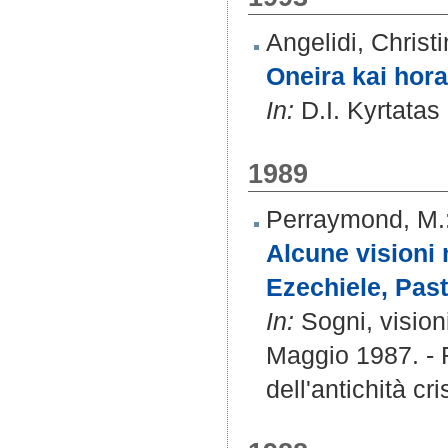
Angelidi, Christ
Oneira kai hor
In:
D.I. Kyrtatas
1989
Perraymond, M.
Alcune visioni 
Ezechiele, Past
In:
Sogni, visioni
Maggio 1987. - R
dell'antichità cri