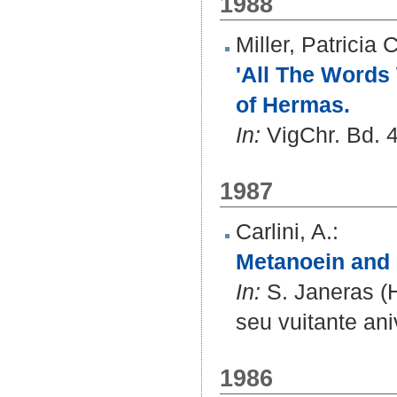
1988
Miller, Patricia 
'All The Words 
of Hermas.
In:
VigChr. Bd. 4
1987
Carlini, A.
:
Metanoein and 
In:
S. Janeras (H
seu vuitante ani
1986