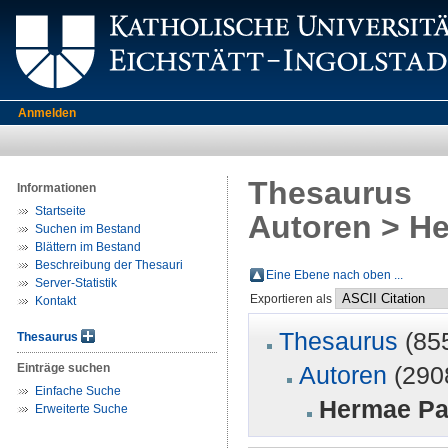
Anmelden
Thesaurus
Informationen
Startseite
Autoren > H
Suchen im Bestand
Blättern im Bestand
Beschreibung der Thesauri
Eine Ebene nach oben ...
Server-Statistik
Exportieren als
Kontakt
Thesaurus
(85
Thesaurus
Einträge suchen
Autoren
(290
Einfache Suche
Hermae Pa
Erweiterte Suche