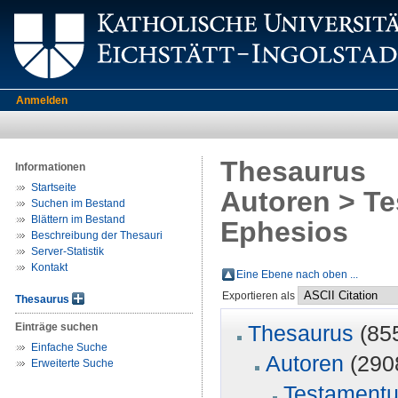
Anmelden
Thesaurus
Informationen
Startseite
Autoren > Te
Suchen im Bestand
Blättern im Bestand
Ephesios
Beschreibung der Thesauri
Server-Statistik
Kontakt
Eine Ebene nach oben ...
Exportieren als
Thesaurus
Einträge suchen
Thesaurus
(85
Einfache Suche
Autoren
(290
Erweiterte Suche
Testament