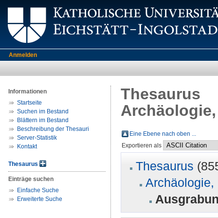
Anmelden
Thesaurus
Informationen
Startseite
Archäologie,
Suchen im Bestand
Blättern im Bestand
Beschreibung der Thesauri
Eine Ebene nach oben ...
Server-Statistik
Exportieren als
Kontakt
Thesaurus
(85
Thesaurus
Einträge suchen
Archäologie, 
Einfache Suche
Ausgrabu
Erweiterte Suche