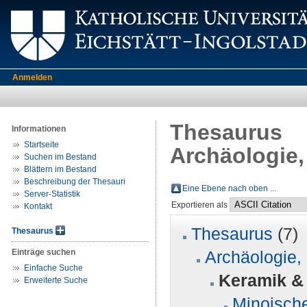
Anmelden
Thesaurus
Informationen
Startseite
Archäologie,
Suchen im Bestand
Blättern im Bestand
Beschreibung der Thesauri
Eine Ebene nach oben ...
Server-Statistik
Exportieren als
Kontakt
Thesaurus
(7)
Thesaurus
Einträge suchen
Archäologie, 
Einfache Suche
Keramik &
Erweiterte Suche
Minoisch