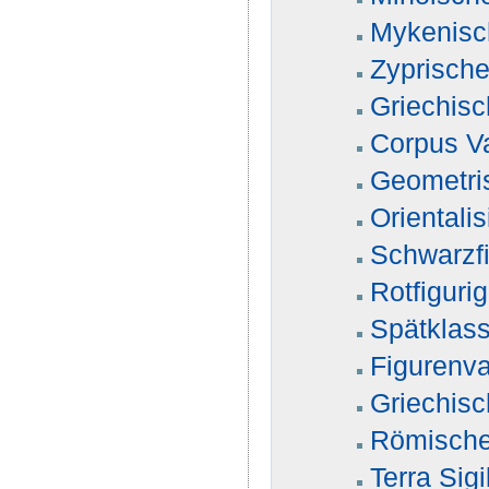
Mykenisc
Zyprisch
Griechis
Corpus V
Geometri
Orientali
Schwarzf
Rotfiguri
Spätklass
Figurenv
Griechisc
Römische
Terra Sigi