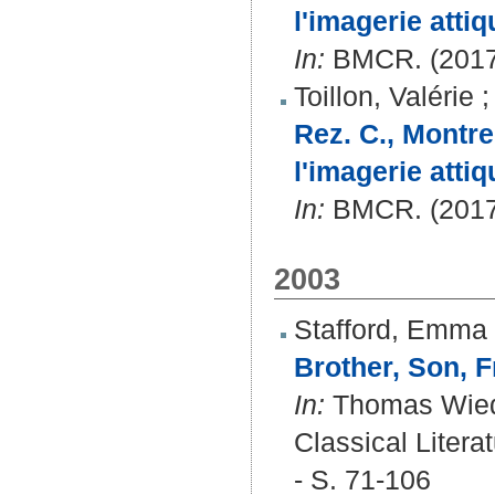
l'imagerie atti
In:
BMCR. (2017)
Toillon, Valérie
Rez. C., Montrer
l'imagerie atti
In:
BMCR. (2017)
2003
Stafford, Emma 
Brother, Son, F
In:
Thomas Wiede
Classical Litera
- S. 71-106