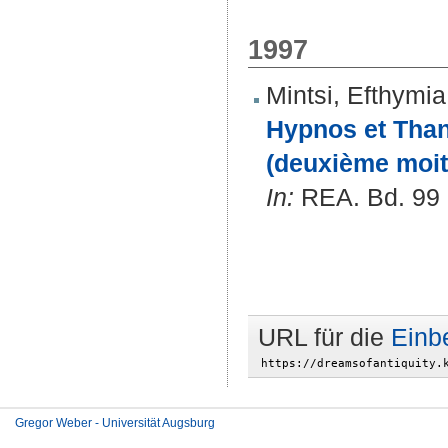
1997
Mintsi, Efthymia
Hypnos et Thana
(deuxième moiti
In:
REA. Bd. 99 (
URL für die
Einb
Gregor Weber - Universität Augsburg