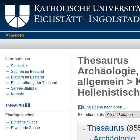
Anmelden
Thesaurus
Informationen
Startseite
Archäologie,
Suchen im Bestand
Blättern im Bestand
allgemein > 
Beschreibung der Thesauri
Server-Statistik
Hellenistisc
Kontakt
Thesaurus
Eine Ebene nach oben ...
Exportieren als
Einträge suchen
Einfache Suche
Thesaurus
(85
Erweiterte Suche
Archäologie, 