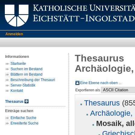
Anmelden
Thesaurus
Informationen
Startseite
Archäologie,
Suchen im Bestand
Blättern im Bestand
Beschreibung der Thesauri
Eine Ebene nach oben ...
Server-Statistik
Exportieren als
Kontakt
Thesaurus
(85
Thesaurus
Einträge suchen
Archäologie, 
Einfache Suche
Mosaik, al
Erweiterte Suche
Griechis