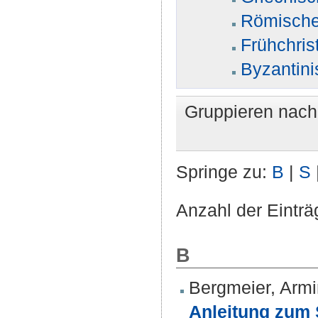
Römische
Frühchris
Byzantin
Gruppieren nac
Springe zu:
B
|
S
Anzahl der Einträ
B
Bergmeier, Armi
Anleitung zum 