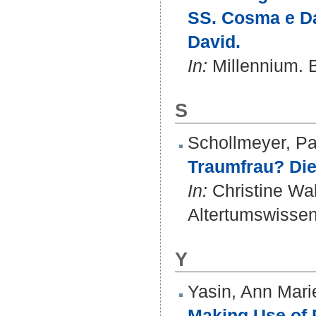
SS. Cosma e Da
David.
In:
Millennium. B
S
Schollmeyer, Pa
Traumfrau? Di
In:
Christine Wal
Altertumswissens
Y
Yasin, Ann Mari
Making Use of 