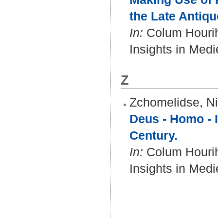
the Late Antiq
In:
Colum Hourih
Insights in Medi
Z
Zchomelidse, N
Deus - Homo - I
Century.
In:
Colum Hourih
Insights in Medi