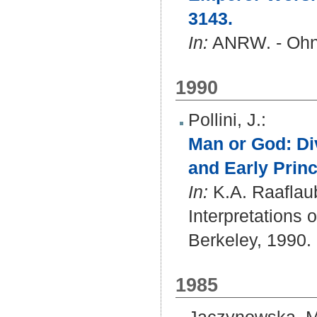
3143.
In:
ANRW. - Ohne
1990
Pollini, J.
:
Man or God: Div
and Early Princ
In:
K.A. Raaflaub
Interpretations 
Berkeley, 1990.
1985