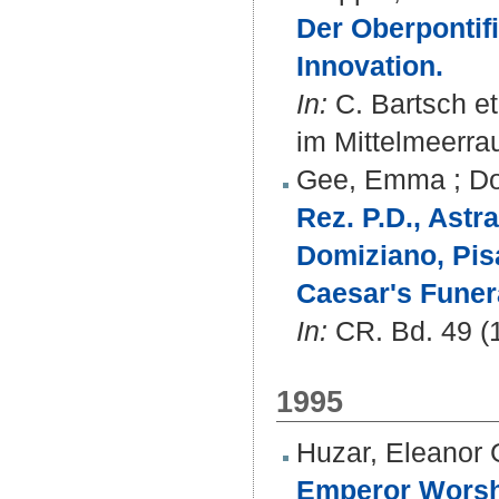
Der Oberpontif
Innovation.
In:
C. Bartsch et
im Mittelmeerrau
Gee, Emma
;
Do
Rez. P.D., Astr
Domiziano, Pisa
Caesar's Funer
In:
CR. Bd. 49 (1
1995
Huzar, Eleanor 
Emperor Worshi