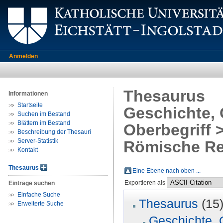
Anmelden
Thesaurus
Informationen
Startseite
Geschichte, 
Suchen im Bestand
Blättern im Bestand
Oberbegriff >
Beschreibung der Thesauri
Server-Statistik
Römische Rep
Kontakt
Thesaurus
Eine Ebene nach oben ...
Exportieren als
Einträge suchen
Einfache Suche
Thesaurus
(15
Erweiterte Suche
Geschichte, 