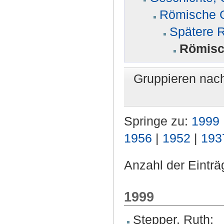
Römische G
Spätere R
Römisch
Gruppieren nac
Springe zu:
1999
1956
|
1952
|
193
Anzahl der Einträ
1999
Stepper, Ruth
: