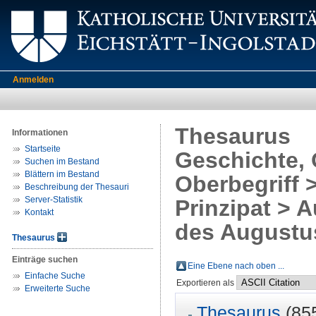
Anmelden
Thesaurus
Informationen
Startseite
Geschichte, 
Suchen im Bestand
Blättern im Bestand
Oberbegriff >
Beschreibung der Thesauri
Server-Statistik
Prinzipat > A
Kontakt
des Augustu
Thesaurus
Einträge suchen
Eine Ebene nach oben ...
Einfache Suche
Exportieren als
Erweiterte Suche
Thesaurus
(85