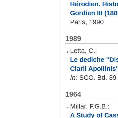
Hérodien. Hist
Gordien III (180 
Paris, 1990
1989
Letta, C.
:
Le dediche "Di
Clarii Apollinis
In:
SCO. Bd. 39 (
1964
Millar, F.G.B.
:
A Study of Cas