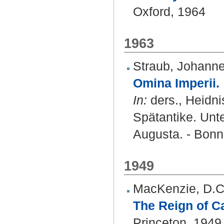
Oxford, 1964
1963
Straub, Johann
Omina Imperii.
In:
ders., Heidni
Spätantike. Unt
Augusta. - Bonn,
1949
MacKenzie, D.C
The Reign of Ca
Princeton, 1949