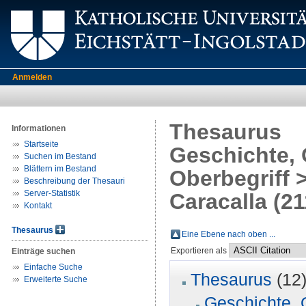
Anmelden
Thesaurus
Informationen
Startseite
Geschichte, 
Suchen im Bestand
Blättern im Bestand
Oberbegriff >
Beschreibung der Thesauri
Server-Statistik
Caracalla (21
Kontakt
Thesaurus
Eine Ebene nach oben ...
Exportieren als
Einträge suchen
Einfache Suche
Thesaurus
(12
Erweiterte Suche
Geschichte, 