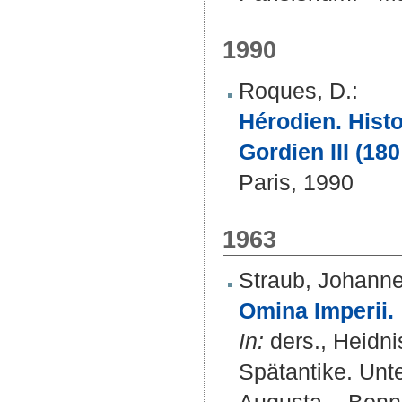
1990
Roques, D.
:
Hérodien. Hist
Gordien III (180 
Paris, 1990
1963
Straub, Johann
Omina Imperii.
In:
ders., Heidni
Spätantike. Unt