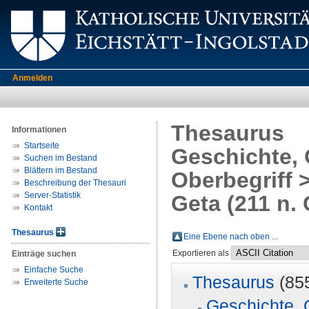
Anmelden
Thesaurus
Informationen
Startseite
Geschichte, 
Suchen im Bestand
Blättern im Bestand
Oberbegriff >
Beschreibung der Thesauri
Server-Statistik
Geta (211 n. 
Kontakt
Thesaurus
Eine Ebene nach oben ...
Exportieren als
Einträge suchen
Einfache Suche
Thesaurus
(85
Erweiterte Suche
Geschichte, 