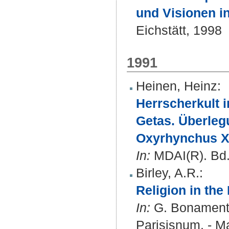
und Visionen in
Eichstätt, 1998
1991
Heinen, Heinz
:
Herrscherkult
Getas. Überleg
Oxyrhynchus XI
In:
MDAI(R). Bd. 
Birley, A.R.
:
Religion in the
In:
G. Bonamente
Parisisnum. - Ma