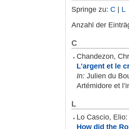
Springe zu:
C
|
L
Anzahl der Einträ
C
Chandezon, Chr
L'argent et le 
In:
Julien du Bo
Artémidore et l'
L
Lo Cascio, Elio
:
How did the Rom