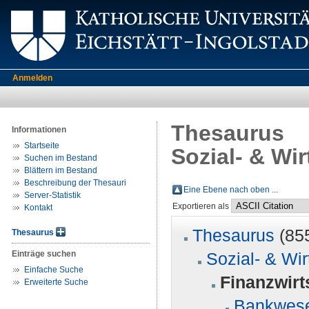
Anmelden
Thesaurus
Informationen
Startseite
Sozial- & Wi
Suchen im Bestand
Blättern im Bestand
Beschreibung der Thesauri
Eine Ebene nach oben ...
Server-Statistik
Exportieren als
Kontakt
Thesaurus
(85
Thesaurus
Einträge suchen
Sozial- & Wi
Einfache Suche
Finanzwirt
Erweiterte Suche
Bankwes