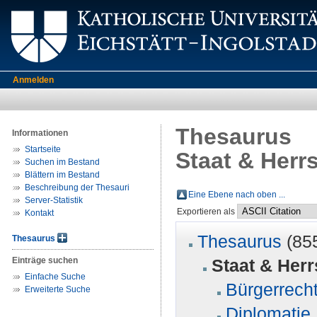
Anmelden
Thesaurus
Informationen
Startseite
Staat & Herr
Suchen im Bestand
Blättern im Bestand
Beschreibung der Thesauri
Eine Ebene nach oben ...
Server-Statistik
Exportieren als
Kontakt
Thesaurus
(85
Thesaurus
Einträge suchen
Staat & Herr
Einfache Suche
Bürgerrecht
Erweiterte Suche
Diplomatie