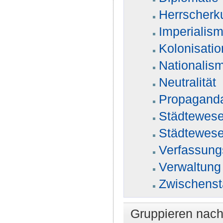
Herrscherku
Imperialis
Kolonisatio
Nationalis
Neutralität
Propagand
Städtewese
Städtewese
Verfassung
Verwaltung
Zwischenst
Gruppieren nac