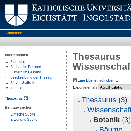
Anmelden
Thesaurus
Informationen
Startseite
Wissenschaft
Suchen im Bestand
Blättern im Bestand
Beschreibung der Thesauri
Eine Ebene nach oben ...
Server-Statistik
Exportieren als
Kontakt
Thesaurus
(3)
Thesaurus
Einträge suchen
Wissenschaft
Einfache Suche
Botanik
(3)
Erweiterte Suche
Bäume