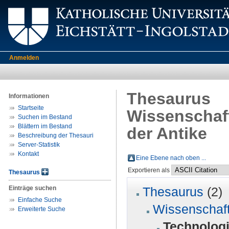
Anmelden
Thesaurus
Informationen
Startseite
Wissenschaft
Suchen im Bestand
Blättern im Bestand
der Antike
Beschreibung der Thesauri
Server-Statistik
Kontakt
Eine Ebene nach oben ...
Exportieren als
Thesaurus
Einträge suchen
Thesaurus
(2)
Einfache Suche
Wissenschaft
Erweiterte Suche
Technologi