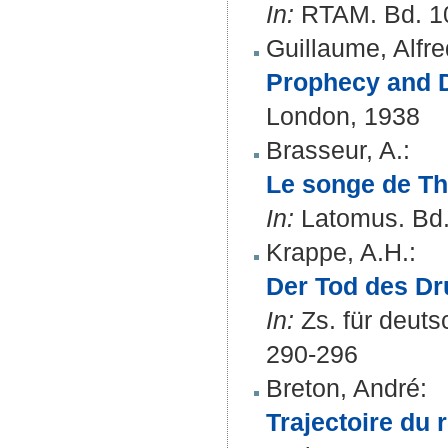
In:
RTAM. Bd. 10
Guillaume, Alfre
Prophecy and D
London, 1938
Brasseur, A.
:
Le songe de Th
In:
Latomus. Bd. 
Krappe, A.H.
:
Der Tod des Dr
In:
Zs. für deuts
290-296
Breton, André
:
Trajectoire du 