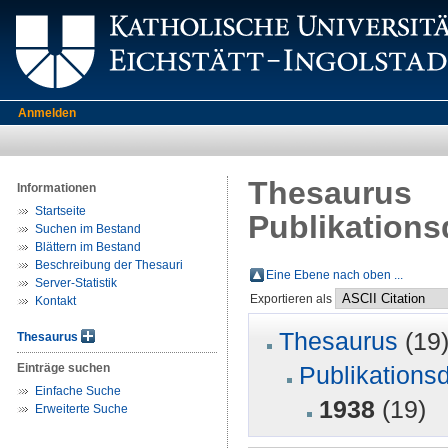
Anmelden
Thesaurus
Informationen
Startseite
Publikations
Suchen im Bestand
Blättern im Bestand
Beschreibung der Thesauri
Eine Ebene nach oben ...
Server-Statistik
Exportieren als
Kontakt
Thesaurus
(19
Thesaurus
Einträge suchen
Publikations
Einfache Suche
1938
(19)
Erweiterte Suche