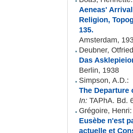
Aeneas' Arrival
Religion, Topog
135.
Amsterdam, 19
Deubner, Otfrie
Das Asklepiei
Berlin, 1938
Simpson, A.D.
:
The Departure o
In:
TAPhA. Bd. 6
Grégoire, Henri
:
Eusèbe n'est pa
actuelle et Con