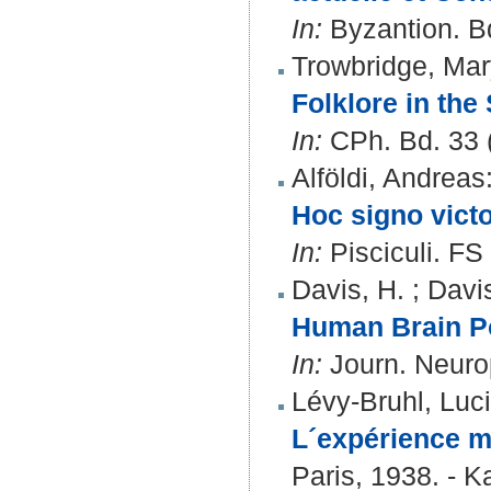
In:
Byzantion. Bd
Trowbridge, Mar
Folklore in the
In:
CPh. Bd. 33 (
Alföldi, Andreas
Hoc signo victor
In:
Pisciculi. FS
Davis, H.
;
Davis
Human Brain Po
In:
Journ. Neurop
Lévy-Bruhl, Luc
L´expérience my
Paris, 1938. - K