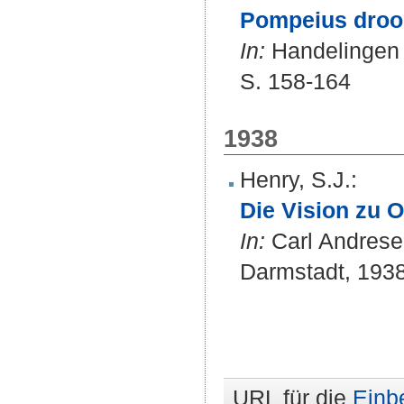
Pompeius droom
In:
Handelingen v
S. 158-164
1938
Henry, S.J.
:
Die Vision zu O
In:
Carl Andrese
Darmstadt, 1938 
URL für die
Einb