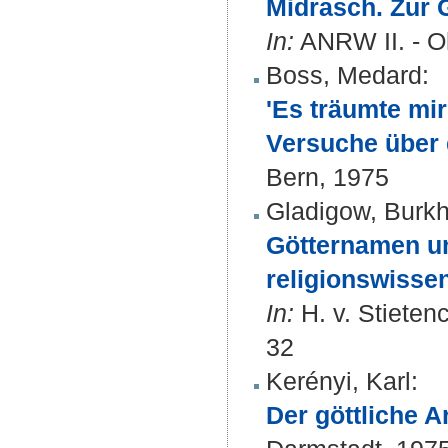
Midrasch. Zur 
In:
ANRW II. - O
Boss, Medard
:
'Es träumte mir
Versuche über
Bern, 1975
Gladigow, Burk
Götternamen u
religionswisse
In:
H. v. Stieten
32
Kerényi, Karl
:
Der göttliche A