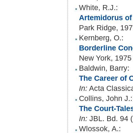
White, R.J.
:
Artemidorus of 
Park Ridge, 19
Kernberg, O.
:
Borderline Con
New York, 1975
Baldwin, Barry
:
The Career of O
In:
Acta Classica
Collins, John J.
:
The Court-Tales
In:
JBL. Bd. 94 (
Wlossok, A.
: