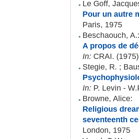
Le Goff, Jacque
Pour un autre m
Paris, 1975
Beschaouch, A.
A propos de dé
In:
CRAI. (1975).
Stegie, R.
;
Baus
Psychophysiolo
In:
P. Levin - W.
Browne, Alice
:
Religious dream
seventeenth ce
London, 1975