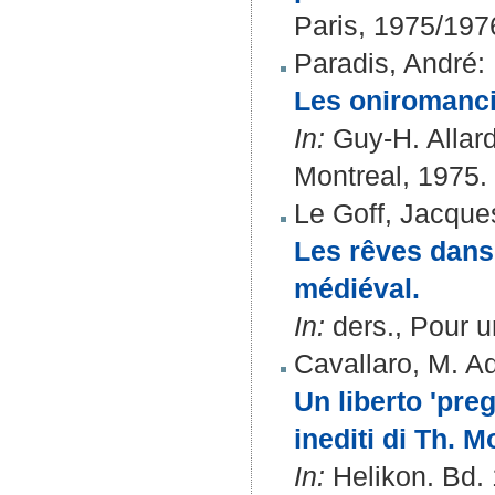
Paris, 1975/197
Paradis, André
:
Les oniromancie
In:
Guy-H. Allard
Montreal, 1975. 
Le Goff, Jacque
Les rêves dans 
médiéval.
In:
ders., Pour u
Cavallaro, M. A
Un liberto 'pre
inediti di Th. 
In:
Helikon. Bd. 