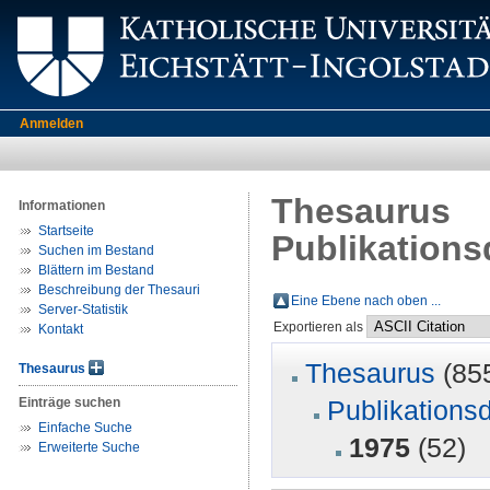
Anmelden
Thesaurus
Informationen
Startseite
Publikations
Suchen im Bestand
Blättern im Bestand
Beschreibung der Thesauri
Eine Ebene nach oben ...
Server-Statistik
Exportieren als
Kontakt
Thesaurus
(85
Thesaurus
Einträge suchen
Publikations
Einfache Suche
1975
(52)
Erweiterte Suche