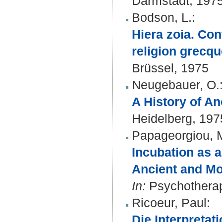
Darmstadt, 197
Bodson, L.
:
Hiera zoia. Con
religion grecq
Brüssel, 1975
Neugebauer, O.
A History of A
Heidelberg, 197
Papageorgiou, 
Incubation as a
Ancient and Mo
In:
Psychotherap
Ricoeur, Paul
:
Die Interpretat