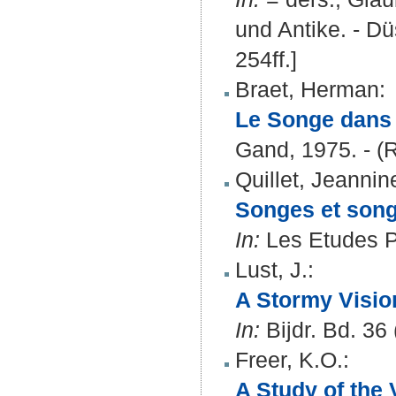
und Antike. - Düs
254ff.]
Braet, Herman
:
Le Songe dans 
Gand, 1975. - (
Quillet, Jeannin
Songes et songe
In:
Les Etudes Ph
Lust, J.
:
A Stormy Visio
In:
Bijdr. Bd. 36 
Freer, K.O.
:
A Study of the V