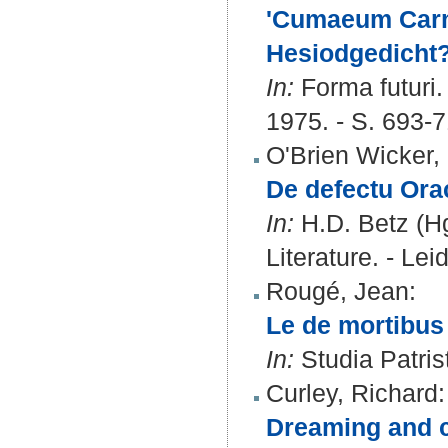
'Cumaeum Carme
Hesiodgedicht
In:
Forma futuri. 
1975. - S. 693-
O'Brien Wicker,
De defectu Ora
In:
H.D. Betz (Hg
Literature. - Le
Rougé, Jean
:
Le de mortibus
In:
Studia Patrist
Curley, Richard
:
Dreaming and c