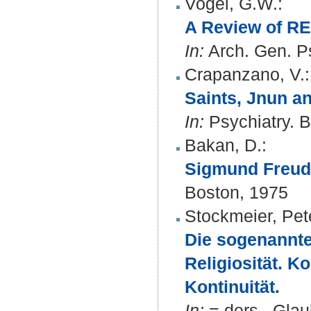
Vogel, G.W.
:
A Review of RE
In:
Arch. Gen. Ps
Crapanzano, V.
:
Saints, Jnun a
In:
Psychiatry. B
Bakan, D.
:
Sigmund Freud 
Boston, 1975
Stockmeier, Pet
Die sogenannte
Religiosität. 
Kontinuität.
In:
= ders., Glau