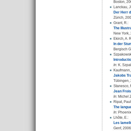
Boston, 200
Lanckau, J
Der Herr d
Zürich, 20
Grant, R.
:
The Illust
New York,
Ekirch, A. 
In der Stu
Bergisch G
Szpakowsk
Introducti
In:
K. Szpak
Kaufmann,
Jakobs Tra
Tübingen,
Stanesco, 
Jean Frois
In:
Michel Z
Ripat, Pau
The langua
In:
Phoenix.
Lhôte, E.
:
Les lamell
Genf, 2006