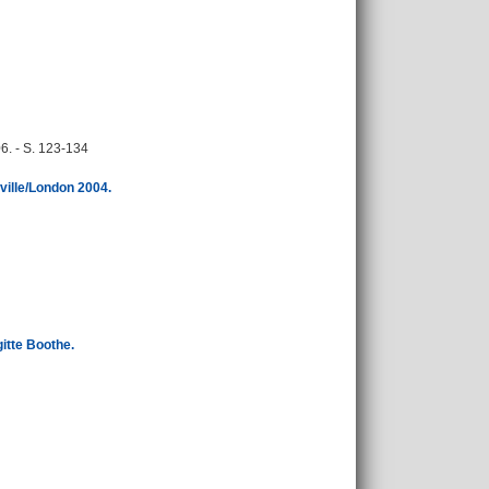
6. - S. 123-134
ville/London 2004.
gitte Boothe.