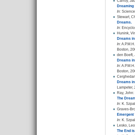
Carroy, Ja
Dreaming S
In:
Science 
Stewart, C
Dreams.
In:
Encyclop
Hunink, Vi
Dreams in
In:
A.P.M.H.
Boston, 20
den Boeft,
Dreams in
In:
A.P.M.H.
Boston, 20
Cerghedan
Dreams in 
Lampeter,
Ray, John
:
The Dreams
In:
K. Szpak
Graves-Br
Emergent f
In:
K. Szpak
Lesko, Leo
The End is