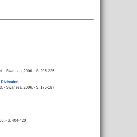
t. - Swansea, 2006. - S. 205-225
Divination.
t. - Swansea, 2006. - S. 175-187
06. - S. 404-420