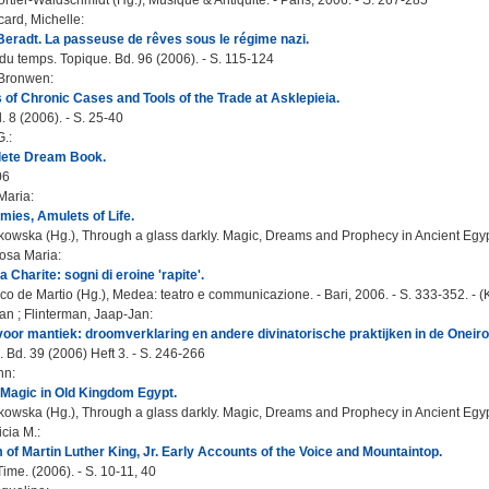
rtier-Waldschmidt (Hg.), Musique & Antiquité. - Paris, 2006. - S. 267-285
ard, Michelle
:
Beradt. La passeuse de rêves sous le régime nazi.
 du temps. Topique. Bd. 96 (2006). - S. 115-124
 Bronwen
:
 of Chronic Cases and Tools of the Trade at Asklepieia.
 8 (2006). - S. 25-40
G.
:
ete Dream Book.
06
Maria
:
ies, Amulets of Life.
owska (Hg.), Through a glass darkly. Magic, Dreams and Prophecy in Ancient Egyp
Rosa Maria
:
 Charite: sogni di eroine 'rapite'.
o de Martio (Hg.), Medea: teatro e communicazione. - Bari, 2006. - S. 333-352. - (K
van
;
Flinterman, Jaap-Jan
:
oor mantiek: droomverklaring en andere divinatorische praktijken in de Oneiro
Bd. 39 (2006) Heft 3. - S. 246-266
hn
:
 Magic in Old Kingdom Egypt.
owska (Hg.), Through a glass darkly. Magic, Dreams and Prophecy in Ancient Egypt
icia M.
:
of Martin Luther King, Jr. Early Accounts of the Voice and Mountaintop.
me. (2006). - S. 10-11, 40