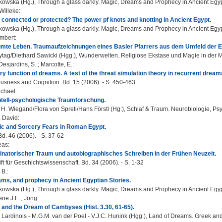
owska (Hg.), Through a glass darkly. Magic, Dreams and Prophecy in Ancient Egyp
Willeke
:
 connected or protected? The power pf knots and knotting in Ancient Egypt.
owska (Hg.), Through a glass darkly. Magic, Dreams and Prophecy in Ancient Egyp
mbert
:
umte Leben. Traumaufzeichnungen eines Basler Pfarrers aus dem Umfeld der
ytag/Diethard Sawicki (Hgg.), Wunderwelten. Religiöse Ekstase und Magie in der 
Desjardins, S.
;
Marcotte, E.
:
ry function of dreams. A test of the threat simulation theory in recurrent dream
sness and Cognition. Bd. 15 (2006). - S. 450-463
ichael
:
tell-psychologische Traumforschung.
H. Wiegand/Flora von Spreti/Hans Förstl (Hg.), Schlaf & Traum. Neurobiologie, Psych
, David
:
ic and Sorcery Fears in Roman Egypt.
. 46 (2006). - S. 37-62
eas
:
vinatorischer Traum und autobiographisches Schreiben in der Frühen Neuzeit.
ift für Geschichtswissenschaft. Bd. 34 (2006). - S. 1-32
 B.
:
ms, and prophecy in Ancient Egyptian Stories.
owska (Hg.), Through a glass darkly. Magic, Dreams and Prophecy in Ancient Egyp
ene J.F.
;
Jong
:
and the Dream of Cambyses (Hist. 3.30, 61-65).
 Lardinois - M.G.M. van der Poel - V.J.C. Hunink (Hgg.), Land of Dreams. Greek and 