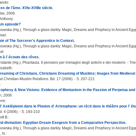
nando
:
es de l'âme. XVIe-XVIIIe siècle.
be, 2006
 Anthony
:
eam episode?
owska (Hg.), Through a glass darkly. Magic, Dreams and Prophecy in Ancient Egyp
niel
:
ale of The Sorcerer's Apprentice in Context.
owska (Hg.), Through a glass darkly. Magic, Dreams and Prophecy in Ancient Egyp
cal
:
 à l' écoute des rêves.
istante (Hg.), Phantasia. Il pensiero per immagini degli antichi e dei moderni. - Trie
lizabeth
:
eaming of Christians, Christians Dreaming of Muslims: Images from Medieval 
d Christian-Muslim Relations. Bd. 17 (2006). - S. 207-221
.
:
ophesy & New Visions: Evidence of Montanism in the Passion of Perpetua and F
n, 2006
erre
:
l' Asklépieion dans le Ploutos d' Aristophane: un récit dans le théâtre pour l' étu
d. 4 (2006). - S. 193-210
tt B.
:
nd divination: Egyptian Dream Exegesis from a Comparative Perspective.
owska (Hg.), Through a glass darkly. Magic, Dreams and Prophecy in Ancient Egyp
, N.
: