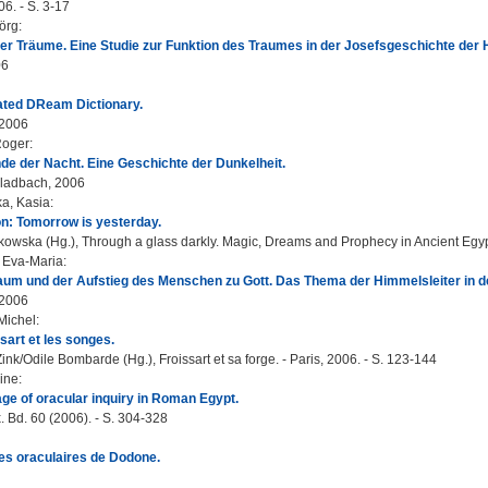
6. - S. 3-17
örg
:
er Träume. Eine Studie zur Funktion des Traumes in der Josefsgeschichte der 
06
rated DReam Dictionary.
 2006
Roger
:
nde der Nacht. Eine Geschichte der Dunkelheit.
ladbach, 2006
a, Kasia
:
on: Tomorrow is yesterday.
owska (Hg.), Through a glass darkly. Magic, Dreams and Prophecy in Ancient Egypt
 Eva-Maria
:
um und der Aufstieg des Menschen zu Gott. Das Thema der Himmelsleiter in der
 2006
Michel
:
sart et les songes.
ink/Odile Bombarde (Hg.), Froissart et sa forge. - Paris, 2006. - S. 123-144
line
:
ge of oracular inquiry in Roman Egypt.
 Bd. 60 (2006). - S. 304-328
es oraculaires de Dodone.