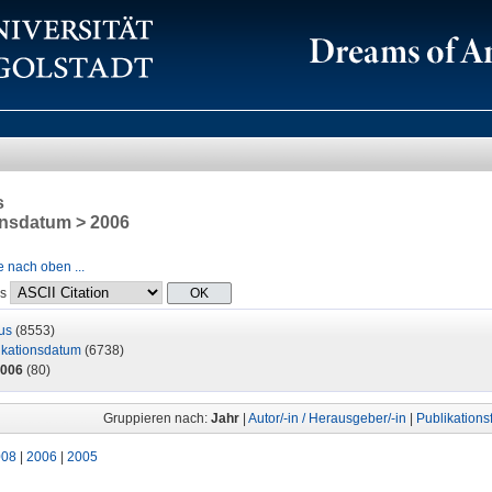
s
onsdatum > 2006
 nach oben ...
ls
us
(8553)
ikationsdatum
(6738)
006
(80)
Gruppieren nach:
Jahr
|
Autor/-in / Herausgeber/-in
|
Publikations
008
|
2006
|
2005