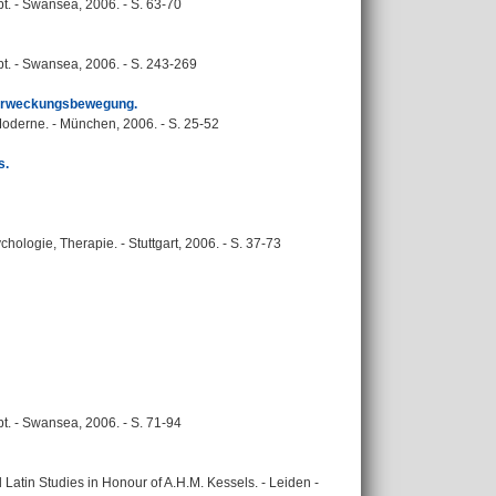
t. - Swansea, 2006. - S. 63-70
t. - Swansea, 2006. - S. 243-269
 Erweckungsbewegung.
Moderne. - München, 2006. - S. 25-52
s.
ologie, Therapie. - Stuttgart, 2006. - S. 37-73
t. - Swansea, 2006. - S. 71-94
Latin Studies in Honour of A.H.M. Kessels. - Leiden -