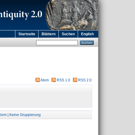
Startseite
Blättern
Suchen
English
Atom
RSS 1.0
RSS 2.0
form
|
Keine Gruppierung