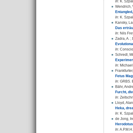
In:
K. Szpak
Wendrich, 
Entangled,
In:
K. Szpak
Kansky, La
Das erträ
In:
Nils Fre
Zadra, A.
;
Evolutiona
In:
Consciou
Schredl, M
Experimen
In:
Michael 
Frankfurter
Fetus Mag
In:
GRBS. Bd
Bähr, Andr
Furcht, di
In:
Zeitschr
Lloyd, Alan
Heka, drea
In:
K. Szpak
de Jong, Ir
Herodotus 
In:
A.P.M.H.