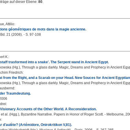
nträge auf dieser Ebene:
80
.
e, Attilio
:
tions géométriques de mots dans la magie ancienne.
Bd. 21 (2008). - S. 97-108
ert K.
:
staff trasformed into a snake'. The Serpent wand in Ancient Egypt.
owska (Hg.), Through a glass darkly. Magic, Dreams and Prophecy in Ancient Egyp
chim Friedrich
:
t from the Right, and a Scarab on your Head. New Souces for Ancient Egyptian 
owska (Hg.), Through a glass darkly. Magic, Dreams and Prophecy in Ancient Egyp
lausbernd
:
der Traumdeutung.
2006
drei
:
Visionary Accounts of the Other World. A Reconsideration.
 et al. (Hgg.), Byzantine Narrative. Papers in Honor of Roger Scott. - Melbourne, 20
e
:
d'aulète? (Artémidore, Onirokritikon V,81).