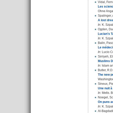
Vidal, Fer
Les scienc
Ohne Anga
Spalinger,
A lost dr
In:
K. Szpak
Ogden, Da
Lucian's T
In:
K. Szpak
Balin, Pas
Le médecin
In:
Lucio Cr
Sirriyeh, E
Muslims Dr
In:
Islam an
Butler, R.D
The new pr
Washingto
Sineux, Pi
Une nuit à 
In:
Metis. B
Noegel, Sco
On puns a
In:
K. Szpak
Al-Bagdadi