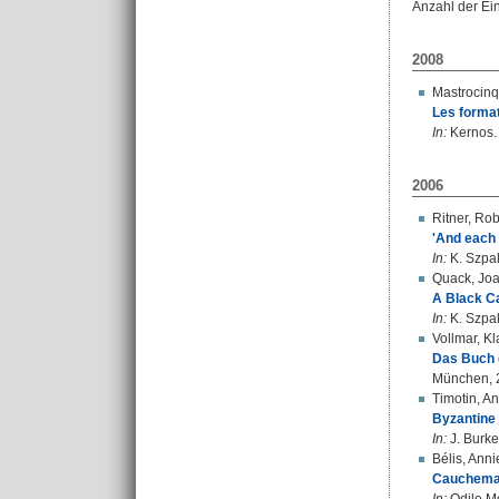
Anzahl der Ei
2008
Mastrocinqu
Les forma
In:
Kernos. 
2006
Ritner, Rob
'And each 
In:
K. Szpak
Quack, Joa
A Black Ca
In:
K. Szpak
Vollmar, K
Das Buch 
München, 
Timotin, An
Byzantine 
In:
J. Burke
Bélis, Anni
Cauchemar 