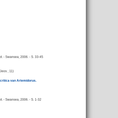
t. - Swansea, 2006. - S. 33-45
leos ; 11)
critica van Artemidorus.
. - Swansea, 2006. - S. 1-32