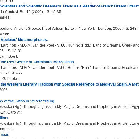
cqueline
:
cientists and Scientific Dreamers. Freud as a Reader of French Dream Literat
in Context. Bd. 19 (2006). - S. 15-35
harles
:
edia of Ancient Greece. Nigel Wilson, Editor. - New York - London, 2006. - S. 243f.
ncent
:
 Apuleius' Metamorphoses.
 Lardinois - M.G.M. van der Poel - V.J.C. Hunink (Hgg.), Land of Dreams. Greek and 
06. - S. 18-31
 Jan
;
Boeft
:
 the Res Gestae of Ammianus Marcellinus.
 Lardinois - M.G.M. van der Poel - V.J.C. Hunink (Hgg.), Land of Dreams. Greek and 
06. - S. 43-56
, Gabriela
:
the Western Literary Tradition with Special Reference to Medieval Spain. A Meth
 2006
 of the Twins in St Petersburg.
owska (Hg.), Through a glass darkly. Magic, Dreams and Prophecy in Ancient Egyp
own, Carolyn
:
lints.
owska (Hg.), Through a glass darkly. Magic, Dreams and Prophecy in Ancient Egyp
nard H.
:
 near.