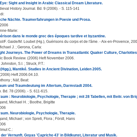
Eye: Sight and Insight in Arabic Classical Dream LIterature.
eval History Journal. Bd. 9 (2006). - S. 115-141
idi
:
sche Nächte. Traumerfahrungen in Poesie und Prosa.
 2006
Anne-Marie
:
érison dans le monde grec des époques tardive et byzantine.
ol/F. Gaide/M. Loubet (Hg.), Guérisons du corps et de l'âme. - Aix-en-Provence, 200
ichael J.
;
Gerona, Carla
:
ight Journeys. The Power of Dreams in Transatlantic Quaker Culture, Charlottes
ic Book Review. (2006) Heft November 2006.
;
Johnston, S.I.
;
Struck, P.T.
:
. (Hgg.), Mantiké. Studies in Ancient Divination, Leiden 2005.
2006) Heft 2006.04.10.
Anthony
;
Näf, Beat
:
Traum und Traumdeutung im Altertum, Darmstadt 2004.
Bd. 78 (2006). - S. 611-615.
raum : Neurobiologie, Psychologie, Therapie ; mit 28 Tabellen, mit Beitr. von Bri
and, Michael H.
;
Boothe, Brigitte
2006
raum. Neurobiologie, Psychologie, Therapie.
and, Michael
;
von Spreti, Flora
;
Förstl, Hans
2006
lmut C.
:
 der Vernunft. Goyas 'Capricho 43' in Bildkunst, Literatur und Musik.