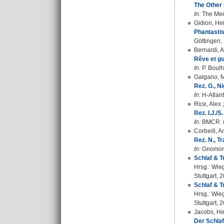
The Other 
In:
The Medi
Gidion, He
Phantasti
Göttingen,
Bernardi, 
Rêve et gu
In:
P. Boulh
Galgano, M
Rez. G., N
In:
H-Atlant
Rice, Alex
Rez. I.J./S
In:
BMCR. (
Corbeill, 
Rez. N., 
In:
Gnomon. 
Schlaf & T
Hrsg.:
Wieg
Stuttgart, 
Schlaf & T
Hrsg.:
Wieg
Stuttgart, 
Jacobs, He
Der Schlaf