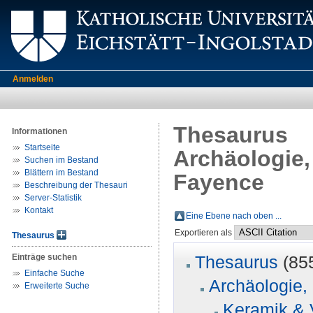
Anmelden
Thesaurus
Informationen
Startseite
Archäologie,
Suchen im Bestand
Blättern im Bestand
Fayence
Beschreibung der Thesauri
Server-Statistik
Kontakt
Eine Ebene nach oben ...
Exportieren als
Thesaurus
Einträge suchen
Thesaurus
(85
Einfache Suche
Archäologie, 
Erweiterte Suche
Keramik & 