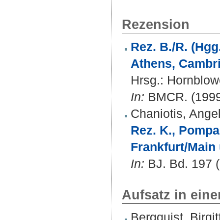
Rezension
Rez. B./R. (Hgg
Athens, Cambri
Hrsg.:
Hornblow
In:
BMCR. (1999)
Chaniotis, Ange
Rez. K., Pompai
Frankfurt/Main 
In:
BJ. Bd. 197 (
Aufsatz in ein
Bergquist, Birgit