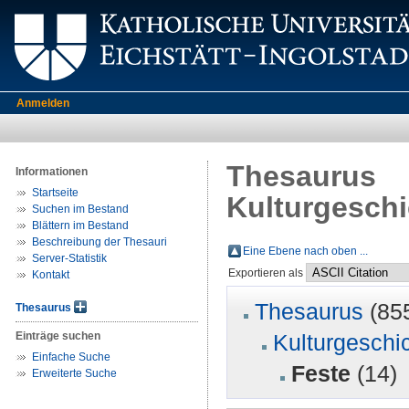
Anmelden
Thesaurus
Informationen
Startseite
Kulturgeschi
Suchen im Bestand
Blättern im Bestand
Beschreibung der Thesauri
Eine Ebene nach oben ...
Server-Statistik
Exportieren als
Kontakt
Thesaurus
(85
Thesaurus
Einträge suchen
Kulturgeschi
Einfache Suche
Feste
(14)
Erweiterte Suche