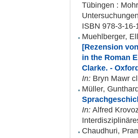
Tübingen : Mohr 
Untersuchungen
ISBN 978-3-16-
Muehlberger, El
[Rezension von
in the Roman Em
Clarke. - Oxfor
In:
Bryn Mawr cla
Müller, Gunthar
Sprachgeschic
In:
Alfred Krovoz
Interdisziplinär
Chaudhuri, Pram