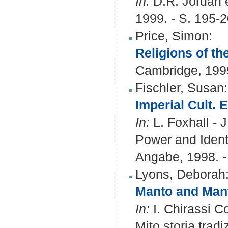
In:
D.R. Jordan e
1999. - S. 195-
Price, Simon
:
Religions of th
Cambridge, 199
Fischler, Susan
:
Imperial Cult.
In:
L. Foxhall - 
Power and Ident
Angabe, 1998. -
Lyons, Deborah
Manto and Mant
In:
I. Chirassi Co
Mito storia trad