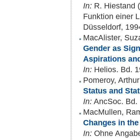
In:
R. Hiestand (
Funktion einer L
Düsseldorf, 1994
MacAlister, Su
Gender as Sign
Aspirations and
In:
Helios. Bd. 1
Pomeroy, Arthur
Status and Sta
In:
AncSoc. Bd. 2
MacMullen, Ra
Changes in the
In:
Ohne Angabe 