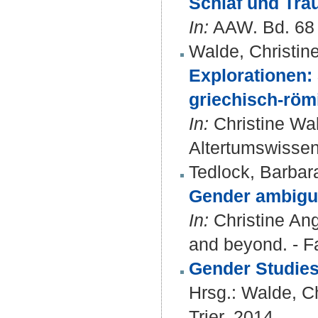
Schlaf und Trau
In:
AAW. Bd. 68 (
Walde, Christin
Explorationen:
griechisch-röm
In:
Christine Wal
Altertumswissens
Tedlock, Barbar
Gender ambigui
In:
Christine Ang
and beyond. - F
Gender Studies
Hrsg.:
Walde, Ch
Trier, 2014