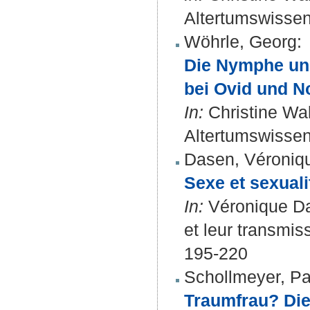
Altertumswissens
Wöhrle, Georg
:
Die Nymphe und
bei Ovid und N
In:
Christine Wal
Altertumswissens
Dasen, Véroniq
Sexe et sexuali
In:
Véronique Da
et leur transmis
195-220
Schollmeyer, Pa
Traumfrau? Di