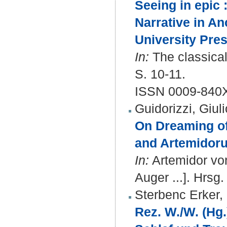
Seeing in epic
Narrative in An
University Pres
In:
The classical 
S. 10-11.
ISSN 0009-840
Guidorizzi, Giuli
On Dreaming o
and Artemidoru
In:
Artemidor von
Auger ...]. Hrsg
Sterbenc Erker,
Rez. W./W. (Hg