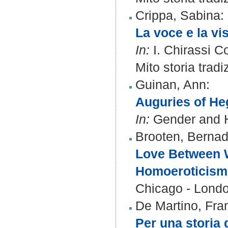
Crippa, Sabina
:
La voce e la vi
In:
I. Chirassi Co
Mito storia trad
Guinan, Ann
:
Auguries of H
In:
Gender and Hi
Brooten, Bernad
Love Between 
Homoeroticism
Chicago - Lond
De Martino, Fr
Per una storia 