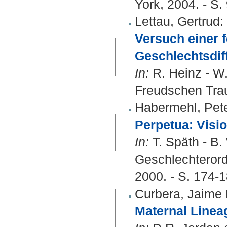
York, 2004. - S.
Lettau, Gertrud
:
Versuch einer 
Geschlechtsdiff
In:
R. Heinz - W.
Freudschen Trau
Habermehl, Pet
Perpetua: Visi
In:
T. Späth - B.
Geschlechterord
2000. - S. 174-
Curbera, Jaime 
Maternal Linea