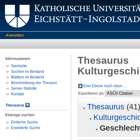
Anmelden
Thesaurus
Informationen
Startseite
Kulturgeschi
Suchen im Bestand
Blättern im Bestand
Beschreibung der Thesauri
Eine Ebene nach oben ...
Server-Statistik
Exportieren als
Kontakt
Thesaurus
(41
Thesaurus
Einträge suchen
Kulturgeschi
Einfache Suche
Geschlecht
Erweiterte Suche